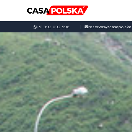
+51 992 092 596
reservas@casapolska