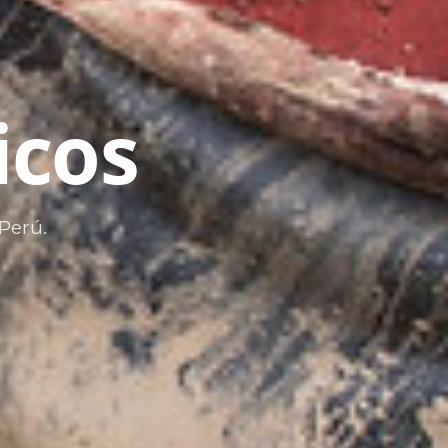
icos
Perú.