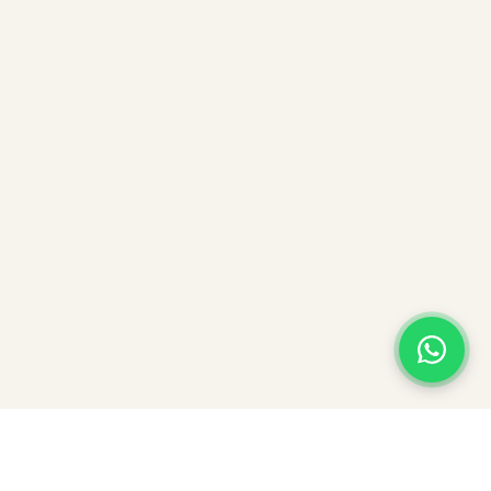
¡Hola! ¿En qué podemos
×
ayudarte? 👋