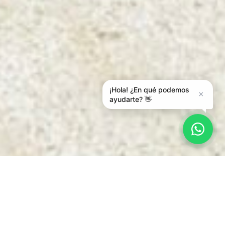
¡Hola! ¿En qué podemos
×
ayudarte? 👋