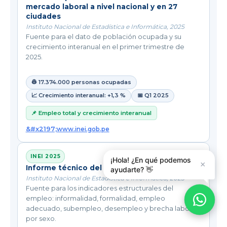
mercado laboral a nivel nacional y en 27
ciudades
Instituto Nacional de Estadística e Informática, 2025
Fuente para el dato de población ocupada y su
crecimiento interanual en el primer trimestre de
2025.
👷 17.374.000 personas ocupadas
📈 Crecimiento interanual: +1,3 %
📅 Q1 2025
📌 Empleo total y crecimiento interanual
www.inei.gob.pe
INEI 2025
¡Hola! ¿En qué podemos
×
Informe técnico del mercado laboral nacional
ayudarte? 👋
Instituto Nacional de Estadística e Informática, 2025
Fuente para los indicadores estructurales del
empleo: informalidad, formalidad, empleo
adecuado, subempleo, desempleo y brecha laboral
por sexo.